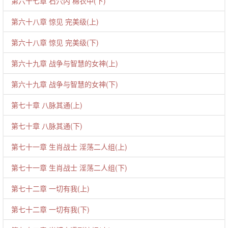
第六十七章 石穴内 棉衣中(下)
第六十八章 惊见 完美级(上)
第六十八章 惊见 完美级(下)
第六十九章 战争与智慧的女神(上)
第六十九章 战争与智慧的女神(下)
第七十章 八脉其通(上)
第七十章 八脉其通(下)
第七十一章 生肖战士 淫荡二人组(上)
第七十一章 生肖战士 淫荡二人组(下)
第七十二章 一切有我(上)
第七十二章 一切有我(下)