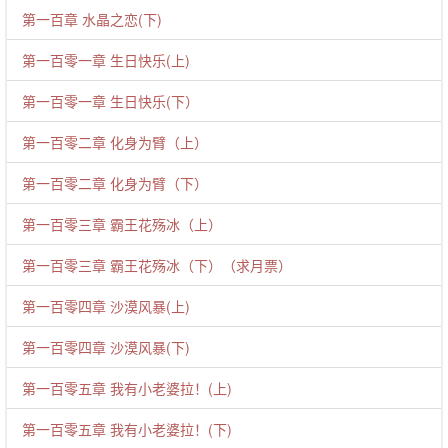
第一百章 水晶之恋(下)
第一百零一章 生日快乐(上)
第一百零一章 生日快乐(下）
第一百零二章 化身为臂（上）
第一百零二章 化身为臂（下）
第一百零三章 霸王花殇冰（上）
第一百零三章 霸王花殇冰（下）（求月票）
第一百零四章 沙漠风暴(上)
第一百零四章 沙漠风暴(下)
第一百零五章 我有小老婆拉！(上)
第一百零五章 我有小老婆拉！(下)