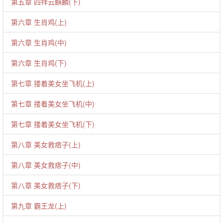
第五章 四祥云麒麟(下)
第六章 生肖鸡(上)
第六章 生肖鸡(中)
第六章 生肖鸡(下)
第七章 搂着美女坐飞机(上)
第七章 搂着美女坐飞机(中)
第七章 搂着美女坐飞机(下)
第八章 美女救痞子(上)
第八章 美女救痞子(中)
第八章 美女救痞子(下)
第九章 霸王龙(上)