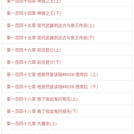
第一百四十四章 神兽之王(上)
第一百四十四章 神兽之王(下)
第一百四十五章 现代武器到远古与兽王传技(上)
第一百四十五章 现代武器到远古与兽王传技(下)
第一百四十六章 前往昆仑(上)
第一百四十六章 前往昆仑(下)
第一百四十七章 他居然是该隐#8226;德库拉（上）
第一百四十七章 他居然是该隐#8226;德库拉（下）
第一百四十八章 救了吸血鬼的祖先(上)
第一百四十八章 救了吸血鬼的祖先(下)
第一百四十九章 大屠杀(上)