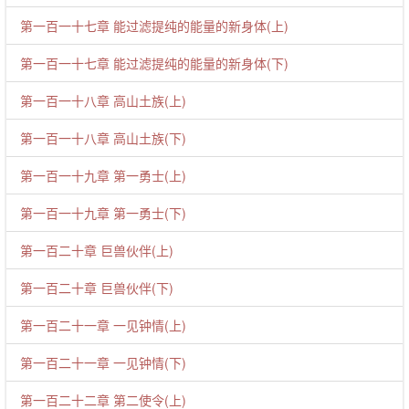
第一百一十七章 能过滤提纯的能量的新身体(上)
第一百一十七章 能过滤提纯的能量的新身体(下)
第一百一十八章 高山土族(上)
第一百一十八章 高山土族(下)
第一百一十九章 第一勇士(上)
第一百一十九章 第一勇士(下)
第一百二十章 巨兽伙伴(上)
第一百二十章 巨兽伙伴(下)
第一百二十一章 一见钟情(上)
第一百二十一章 一见钟情(下)
第一百二十二章 第二使令(上)