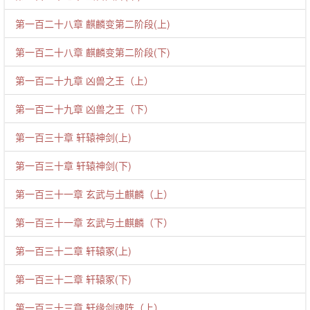
第一百二十八章 麒麟变第二阶段(上)
第一百二十八章 麒麟变第二阶段(下)
第一百二十九章 凶兽之王（上）
第一百二十九章 凶兽之王（下）
第一百三十章 轩辕神剑(上)
第一百三十章 轩辕神剑(下)
第一百三十一章 玄武与土麒麟（上）
第一百三十一章 玄武与土麒麟（下）
第一百三十二章 轩辕冢(上)
第一百三十二章 轩辕冢(下)
第一百三十三章 轩缘剑魂阵（上）