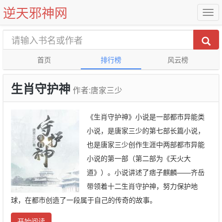
逆天邪神网
首页
排行榜
风云榜
生肖守护神
作者:唐家三少
《生肖守护神》小说是一部都市异能类
小说，是唐家三少的第七部长篇小说，
也是唐家三少创作生涯中两部都市异能
小说的第一部（第二部为《天火大
道》）。小说讲述了痞子麒麟——齐岳
带领着十二生肖守护神，努力保护地
球，在都市创造了一段属于自己的传奇的故事。
开始阅读