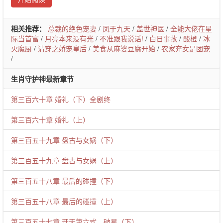
相关推荐：
总裁的绝色宠妻
/
凤于九天
/
盖世神医
/
全能大佬在星
际当首富
/
月亮本来没有光
/
不准跟我说话!
/
白日事故
/
酸橙
/
冰
火魔厨
/
清穿之娇宠皇后
/
美食从麻婆豆腐开始
/
农家弃女是团宠
/
生肖守护神最新章节
第三百六十章 婚礼（下）全剧终
第三百六十章 婚礼（上）
第三百五十九章 盘古与女娲（下）
第三百五十九章 盘古与女娲（上）
第三百五十八章 最后的碰撞（下）
第三百五十八章 最后的碰撞（上）
第三百五十七章 开天第六式，破星（下）