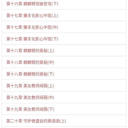
第十六章 麒麟臂现破苍穹(下)
第十七章 獬豸化影心中现(上)
第十七章 獬豸化影心中现(中)
第十七章 獬豸化影心中现(下)
第十八章 麒麟臂的奥秘(上)
第十八章 麒麟臂的奥秘(中)
第十八章 麒麟臂的奥秘(下)
第十九章 美女教师闻薇(上)
第十九章 美女教师闻薇(中)
第十九章 美女教师闻薇(下)
第二十章 守护者盛会的邀请函(上)