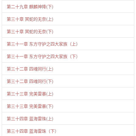
第二十九章 麒麟神降(下)
第三十章 冥蛇的无奈(上)
第三十章 冥蛇的无奈(下)
第三十一章 东方守护之四大家族（上）
第三十一章 东方守护之四大家族（下）
第三十二章 四魂同行(上)
第三十二章 四魂同行(下)
第三十三章 完美雷暴(上)
第三十三章 完美雷暴(下)
第三十四章 蓝海雷珠(上)
第三十四章 蓝海雷珠（下）