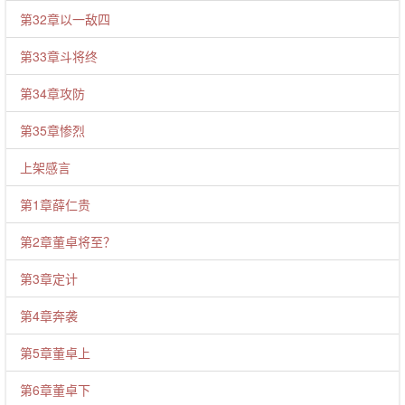
第32章以一敌四
第33章斗将终
第34章攻防
第35章惨烈
上架感言
第1章薛仁贵
第2章董卓将至？
第3章定计
第4章奔袭
第5章董卓上
第6章董卓下