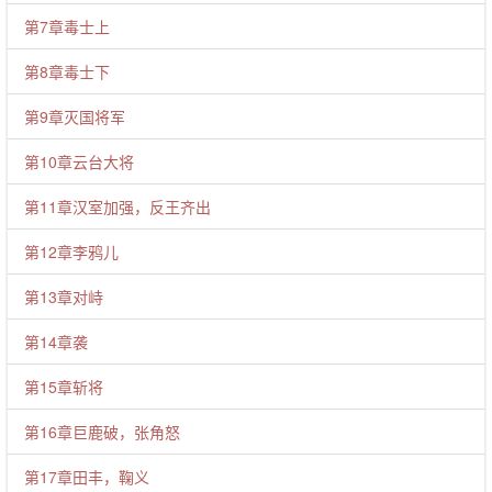
第7章毒士上
第8章毒士下
第9章灭国将军
第10章云台大将
第11章汉室加强，反王齐出
第12章李鸦儿
第13章对峙
第14章袭
第15章斩将
第16章巨鹿破，张角怒
第17章田丰，鞠义