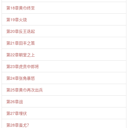
第18章黄巾终至
第19章火烧
第20章反王迭起
第21章田丰之策
第22章朝堂之上
第23章虎贲中郎将
第24章张角暴怒
第25章黄巾再次出兵
第26章战
第27章埋伏
第28章蚩尤？