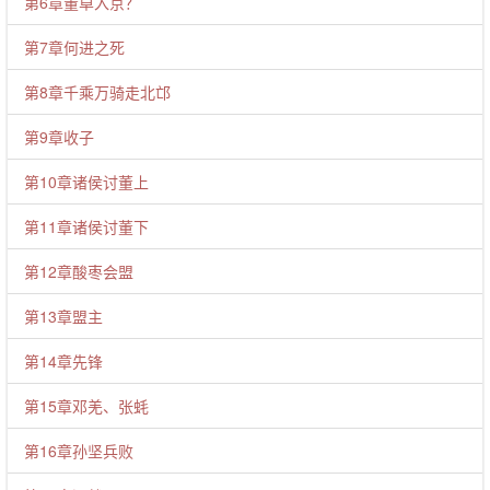
第6章董卓入京？
第7章何进之死
第8章千乘万骑走北邙
第9章收子
第10章诸侯讨董上
第11章诸侯讨董下
第12章酸枣会盟
第13章盟主
第14章先锋
第15章邓羌、张蚝
第16章孙坚兵败