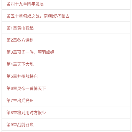
第四十九章四年发展
第五十章匈奴之战，南匈奴VS蒙古
第1章黄巾将起
第2章各方谋划
第3章项氏一族，项羽虞姬
第4章天下大乱
第5章并州战将启
第6章灵帝一旨惊天下
第7章出兵冀州
第8章将到用时方恨少
第9章战前召唤