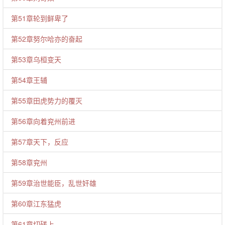
第51章轮到鲜卑了
第52章努尔哈亦的奋起
第53章乌桓变天
第54章王辅
第55章田虎势力的覆灭
第56章向着兖州前进
第57章天下，反应
第58章兖州
第59章治世能臣，乱世奸雄
第60章江东猛虎
第61章切磋上