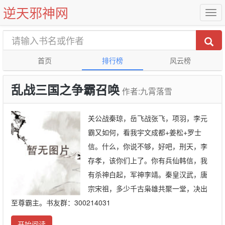
逆天邪神网
首页
排行榜
风云榜
乱战三国之争霸召唤
作者:九霄落雪
关公战秦琼，岳飞战张飞，项羽，李元
霸又如何，看我宇文成都+姜松+罗士
信。什么，你说不够，好吧，刑天，李
存孝，该你们上了。你有兵仙韩信，我
有杀神白起，军神李靖。秦皇汉武，唐
宗宋祖，多少千古枭雄共聚一堂，决出
至尊霸主。书友群：300214031
开始阅读