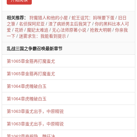
相关推荐：
狩魔猎人和他的小屋
/
蛇王诅咒：妈咪要下蛋
/
旧日
之箓
/
名侦探阿尼亚
/
渣了病娇男主后我哭了
/
你的黑料比本人可
爱
/
花娇
/
魔妃太难追
/
无心法师原著小说
/
抢救大明朝
/
你亲我
一下
/
迷雾求生：我能看到提示
/
乱战三国之争霸召唤最新章节
第1065章金箍再打魔蚩尤
第1065章金箍再打魔蚩尤
第1064章虎魄破白玉
第1064章虎魄破白玉
第1063章蚩尤出手，中原精锐
第1063章蚩尤出手，中原精锐
第1062章商祖隐，魏征决